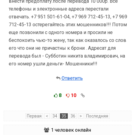
внести предоплату.после перевода 10 000р. Все
телефоны и электронные адреса перестали
отвечать. +7 951 501-61-04, +7 969 712-45-13, +7 969
712-45-13 остерегайтесь этих мошенников!!! Потом
еще позвонили с одного номера и просили не
беспокоить чью-то жену, так как оказалось со слов
его что они не причастны к брони . Адресат для
перевода был - Субботин никита владимирович, на
его номер ушли деньги- Мошенники!!!
Ответить
8
10
Первая
<
34
35
36
>
Последняя
1
человек онлайн