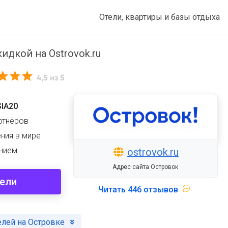
Отели, квартиры и базы отдыха
идкой на Ostrovok.ru
4,5
из 5
SIA20
ртнёров
ния в мире
нием
ostrovok.ru
Адрес сайта Островок
тели
Читать
446 отзывов
елей на Островке