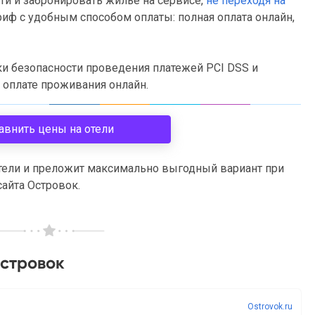
йти и забронировать жильё на сервисе,
не переходя на
ариф с удобным способом оплаты: полная оплата онлайн,
и безопасности проведения платежей PCI DSS и
 оплате проживания онлайн.
авнить цены на отели
тели и преложит максимально выгодный вариант при
айта Островок.
Островок
Ostrovok.ru