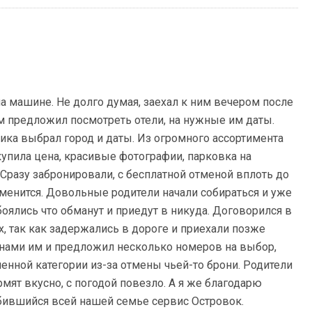
на машине. Не долго думая, заехал к ним вечером после
м предложил посмотреть отели, на нужные им даты.
ика выбрал город и даты. Из огромного ассортимента
упила цена, красивые фотографии, парковка на
Сразу забронировали, с бесплатной отменой вплоть до
изменится. Довольные родители начали собираться и уже
боялись что обманут и приедут в никуда. Договорился в
х, так как задержались в дороге и приехали позже
нами им и предложил несколько номеров на выбор,
енной категории из-за отмены чьей-то брони. Родители
рмят вкусно, с погодой повезло. А я же благодарю
бившийся всей нашей семье сервис Островок.