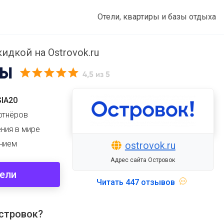
Отели, квартиры и базы отдыха
идкой на Ostrovok.ru
ВЫ
4,5
из 5
SIA20
ртнёров
ния в мире
нием
ostrovok.ru
Адрес сайта Островок
тели
Читать
447 отзывов
стровок?