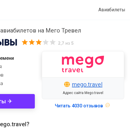
Авиабилеты
авиабилетов на Мего Тревел
ЫВЫ
2,7
из 5
ремени
я
ов
ка
mego.travel
Адрес сайта Mego.travel
ты ✈
Читать
4030 отзывов
go.travel?