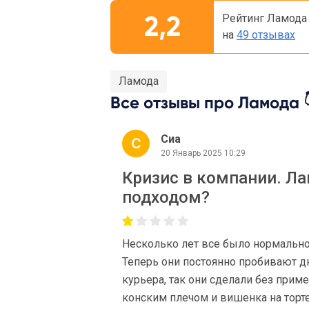
2,2
Рейтинг Ламода
на
49 отзывах
Ламода
Все отзывы про Ламода 
Сиа
20 Январь 2025 10:29
Кризис в компании. Л
подходом?
Несколько лет все было нормально
Теперь они постоянно пробивают дн
курьера, так они сделали без прим
конским плечом и вишенка на торте