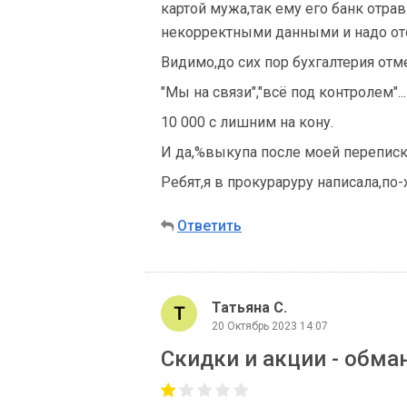
картой мужа,так ему его банк отра
некорректными данными и надо ото
Видимо,до сих пор бухгалтерия отм
"Мы на связи","всё под контролем"...
10 000 с лишним на кону.
И да,%выкупа после моей переписк
Ребят,я в прокураруру написала,по
Ответить
Татьяна С.
20 Октябрь 2023 14:07
Скидки и акции - обман!