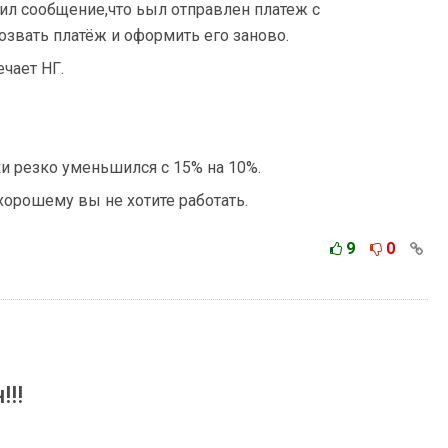
вил сообщение,что ьыл отправлен платеж с
звать платёж и оформить его заново.
ечает НГ.
и резко уменьшился с 15% на 10%.
-хорошему вы не хотите работать.
9
0
!!