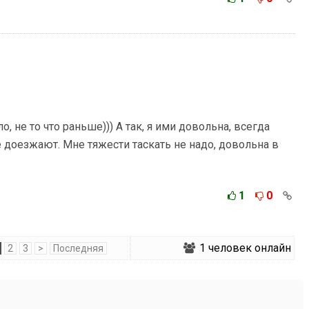
, не то что раньше))) А так, я ими довольна, всегда
 доезжают. Мне тяжести таскать не надо, довольна в
1
0
1
человек онлайн
2
3
>
Последняя