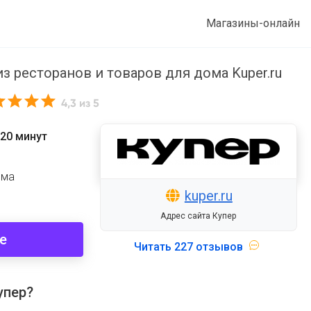
Магазины-онлайн
з ресторанов и товаров для дома Kuper.ru
4,3
из 5
20 минут
ома
kuper.ru
Адрес сайта Купер
е
Читать
227 отзывов
упер?