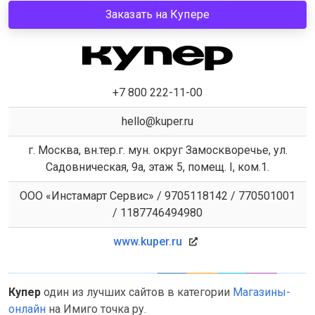
Заказать на Купере
+7 800 222-11-00
hello@kuper.ru
г. Москва, вн.тер.г. мун. округ Замоскворечье, ул.
Садовническая, 9а, этаж 5, помещ. I, ком.1.
ООО «Инстамарт Сервис» / 9705118142 / 770501001
/ 1187746494980
www.kuper.ru
Купер
один из лучших сайтов в категории
Магазины-
онлайн
на Имиго точка ру.