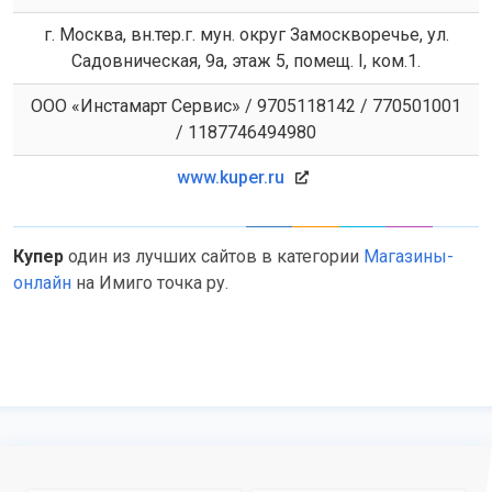
г. Москва, вн.тер.г. мун. округ Замоскворечье, ул.
Садовническая, 9а, этаж 5, помещ. I, ком.1.
ООО «Инстамарт Сервис» / 9705118142 / 770501001
/ 1187746494980
www.kuper.ru
Купер
один из лучших сайтов в категории
Магазины-
онлайн
на Имиго точка ру.