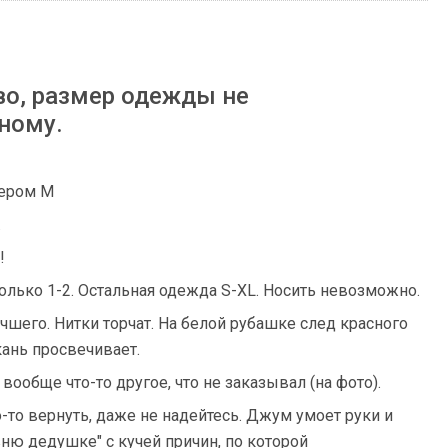
во, размер одежды не
ному.
мером M
.
!
только 1-2. Остальная одежда S-XL. Носить невозможно.
чшего. Нитки торчат. На белой рубашке след красного
кань просвечивает.
вообще что-то другое, что не заказывал (на фото).
о-то вернуть, даже не надейтесь. Джум умоет руки и
ню дедушке" с кучей причин, по которой