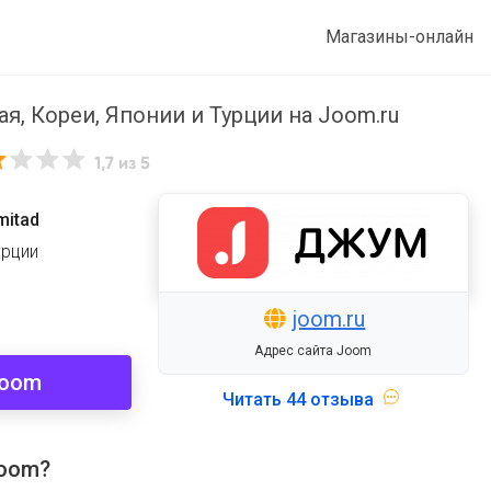
Магазины-онлайн
я, Кореи, Японии и Турции на Joom.ru
1,7
из 5
mitad
урции
joom.ru
Адрес сайта Joom
Joom
Читать
44 отзыва
Joom?