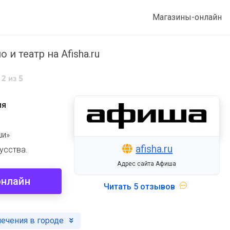
Магазины-онлайн
 и театр на Afisha.ru
2
из 5
ия
ши»
afisha.ru
кусства.
Адрес сайта Афиша
онлайн
Читать
5 отзывов
лечения в городе