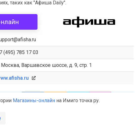
х, таких как "Афиша Daily".
онлайн
upport@afisha.ru
7 (495) 785 17 03
. Москва, Варшавское шоссе, д. 9, стр. 1
ww.afisha.ru
гории
Магазины-онлайн
на Имиго точка ру.
е