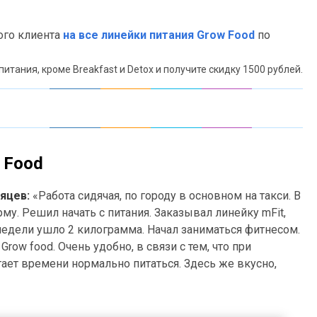
го клиента
на все линейки питания Grow Food
по
тания, кроме Breakfast и Detox и получите скидку 1500 рублей.
 Food
сяцев:
«Работа сидячая, по городу в основном на такси. В
му. Решил начать с питания. Заказывал линейку mFit,
недели ушло 2 килограмма. Начал заниматься фитнесом.
row food. Очень удобно, в связи с тем, что при
тает времени нормально питаться. Здесь же вкусно,