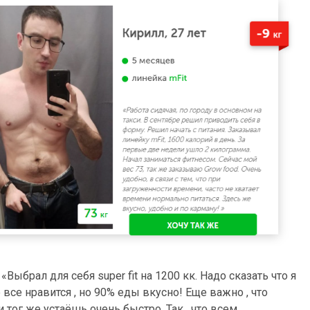
«Выбрал для себя super fit на 1200 кк. Надо сказать что я
все нравится , но 90% еды вкусно!​ Еще важно , что
и тог же устаёшь очень быстро. Так , что всем