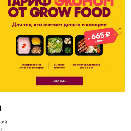
d
ций
а