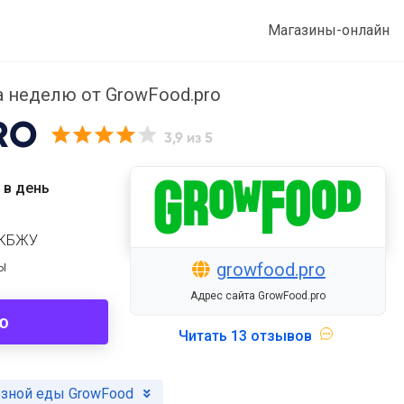
Магазины-онлайн
 неделю от GrowFood.pro
RO
3,9
из 5
 в день
 КБЖУ
ы
growfood.pro
Адрес сайта GrowFood.pro
ю
Читать
13 отзывов
езной еды GrowFood