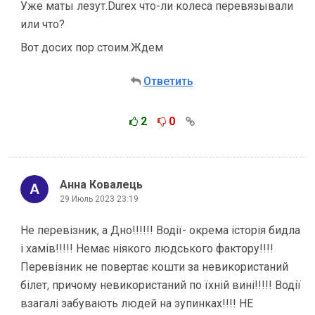
Уже маты лезут.Durex что-ли колеса перевязывали
или что?
Вот досих пор стоим.Ждем
Ответить
2
0
Анна Ковалець
29 Июль 2023 23:19
Не перевізник, а Дно!!!!!! Водії- окрема історія бидла
і хамів!!!!! Немає ніякого людського фактору!!!!
Перевізник не повертає кошти за невикористаний
білет, причому невикористаний по їхній вині!!!!! Водії
взагалі забувають людей на зупинках!!!! НЕ