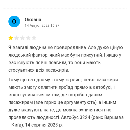
Оксана
14 Август 2023 16:37
Я взагалі людина не превередлива. Але дуже ціную
людський фактор, який має бути присутній. І якщо у
вас існують певні поавила, то вони мають
стосуватися всіх пасажирів.
Тому що на одному і тому ж рейсі, певні пасажири
мають змогу оплатити проїзд прямо в автобусі, і
водії зупиняться їм там, де потрібно даним
пасажирам (але гарно це аргументують), а іншим
дуже вказують на те, де можна зупинятися і не
проявляють людяності. Автобус 3224 (рейс Варшава
- Київ), 14 серпня 2023 р.