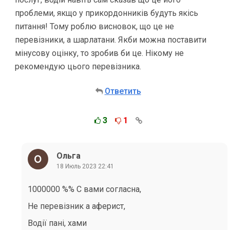
проблеми, якщо у прикордонників будуть якісь
питання! Тому роблю висновок, що це не
перевізники, а шарлатани. Якби можна поставити
мінусову оцінку, то зробив би це. Нікому не
рекомендую цього перевізника.
Ответить
3
1
Ольга
18 Июль 2023 22:41
1000000 %% С вами согласна,
Не перевізник а аферист,
Водії пані, хами