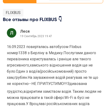
FLIXBUS
Все отзывы про FLIXBUS 👇
Леся
19 Сентябрь 2023 19:47
16.09.2023 поверталась автобусом Flixbus
номер1338 з Берліну в Медику.Послугами даного
перевізника користувалась і раніше але такого
агресивного,хамського відношення водія ще не
було.Один з водіїв(російськомовний) просто
хам,грубіян.На зауваження водій реагував не те що
не коректно--НЕ ПРИПУСТИМО!!!Здивована
грудістю,відкритим хамством водія. Таким людяи не
можна працювати в такій сфері.Wi-Fi в бусі не
працював.У Вроцлаві російськомовних водіїв