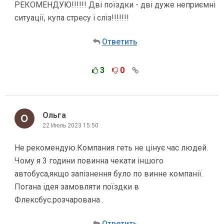
РЕКОМЕНДУЮ!!!!!! Дві поїздки - дві дуже неприємні
ситуації, купа стресу і сліз!!!!!!!
Ответить
3
0
Ольга
22 Июль 2023 15:50
Не рекомендую.Компания геть не цінує час людей.
Чому я 3 години повинна чекати іншого
автобуса,якщо запізнення було по винне компанії.
Погана ідея замовляти поїздки в
Флексбус.розчарована .
Ответить