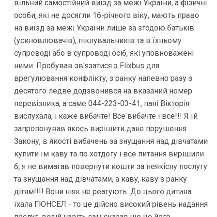
вільний самостійний виїзд за межі України, а фізичні
особи, які не досягли 16-річного віку, мають право
на виїзд за межі України лише за згодою батьків
(усиновлювачів), піклувальників та в їхньому
супроводі або в супроводі осіб, які уповноважені
ними. Пробував зв'язатися з Flixbus для
врегулювання конфлікту, з ранку напевно разу з
десятого ледве додзвонився на вказаний номер
перевізника, а саме 044-223-03-41, пані Вікторія
вислухала, і каже вибачте! Все вибачте і все!!! Я їй
запропонував якось вирішити дане порушення
Закону, в якості вибачень за знущання над дівчатами
купити їм каву та по хотдогу і все питання вирішили
б, я не вимагав повернути кошти за неякісну послугу
та знущання над дівчатами, а каву, каву з ранку
дітям!!!! Вони ніяк не реагують. До цього дитина
їхала ГЮНСЕЛ - то це дійсно високий рівень надання
послуг, водій навіть сам сказав що це його