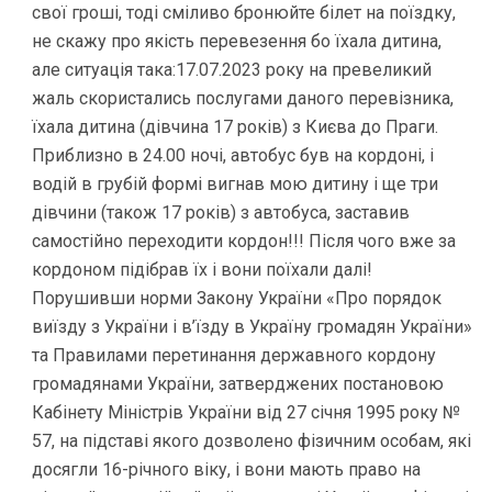
свої гроші, тоді сміливо бронюйте білет на поїздку,
не скажу про якість перевезення бо їхала дитина,
але ситуація така:17.07.2023 року на превеликий
жаль скористались послугами даного перевізника,
їхала дитина (дівчина 17 років) з Києва до Праги.
Приблизно в 24.00 ночі, автобус був на кордоні, і
водій в грубій формі вигнав мою дитину і ще три
дівчини (також 17 років) з автобуса, заставив
самостійно переходити кордон!!! Після чого вже за
кордоном підібрав їх і вони поїхали далі!
Порушивши норми Закону України «Про порядок
виїзду з України і в’їзду в Україну громадян України»
та Правилами перетинання державного кордону
громадянами України, затверджених постановою
Кабінету Міністрів України від 27 січня 1995 року №
57, на підставі якого дозволено фізичним особам, які
досягли 16-річного віку, і вони мають право на