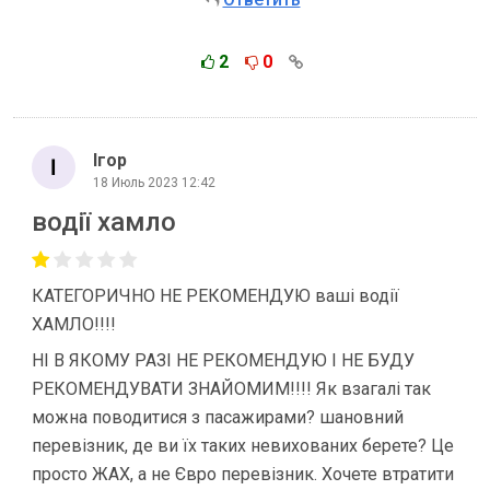
2
0
Ігор
18 Июль 2023 12:42
водії хамло
КАТЕГОРИЧНО НЕ РЕКОМЕНДУЮ ваші водії
ХАМЛО!!!!
НІ В ЯКОМУ РАЗІ НЕ РЕКОМЕНДУЮ І НЕ БУДУ
РЕКОМЕНДУВАТИ ЗНАЙОМИМ!!!! Як взагалі так
можна поводитися з пасажирами? шановний
перевізник, де ви їх таких невихованих берете? Це
просто ЖАХ, а не Євро перевізник. Хочете втратити