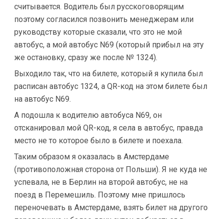
считывается. Водитель был русскоговорящим
поэтому согласился позвонить менеджерам или
руководству которые сказали, что это не мой
автобус, а мой автобус N69 (который прибыл на эту
же остановку, сразу же после № 1324).
Выходило так, что на билете, который я купила был
расписан автобус 1324, а QR-код на этом билете был
на автобус N69.
А подошла к водителю автобуса N69, он
отсканировал мой QR-код, я села в автобус, правда
место не то которое было в билете и поехала.
Таким образом я оказалась в Амстердаме
(противоположная сторона от Польши). Я не куда не
успевала, не в Берлин на второй автобус, не на
поезд в Перемешиль. Поэтому мне пришлось
переночевать в Амстердаме, взять билет на другого