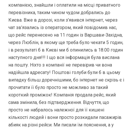
компанією, знайшли і оплатили на місці приватного
перевізника, таким чином чудом добрались до
Києва. Вже в дорозі, коли з’явився інтернет, через
чат зв’язались із оператором, який повідомив нас,
що рейс перенесено на 11 годин із Варшави-Західна,
через Люблін, в якому ще треба було чекати 5 годин,
і в результаті б в Києві ми б опинились в 18.00 годин
наступного дня!!! І що вся інформація була вислана
на пошту. Ніхто з компанії не перевірив чи вона
надійшла адресату! Поштові голуби були б в цьому
випадку більш доречнішими, бо інтернет не скрізь є і
прочитати її було просто не можливо за такий
короткий проміжок! Компанія продала рейс, який
сама змінила, без підтвердження. Відчуття, що
просто не набралось належної для її кишені
кількості людей і вони просто розкидали пасажирів
абияк на різні рейси. Ми писали їм пояснення, а у