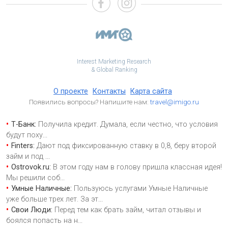
Interest Marketing Research
& Global Ranking
О проекте
Контакты
Карта сайта
Появились вопросы? Напишите нам:
travel@imigo.ru
Т-Банк:
Получила кредит. Думала, если честно, что условия
будут поху
...
Finters:
Дают под фиксированную ставку в 0,8, беру второй
займ и под
...
Ostrovok.ru:
В этом году нам в голову пришла классная идея!
Мы решили соб
...
Умные Наличные:
Пользуюсь услугами Умные Наличные
уже больше трех лет. За эт
...
Свои Люди:
Перед тем как брать займ, читал отзывы и
боялся попасть на н
...