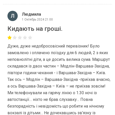
Людмила
1 Октябрь 2024 21:00
Кидають на гроші.
Дуже, дуже недобросовісний перевізник! Було
замовлено і оплачено поїздку для 6 людей, 2 з яких
неповнолітні діти, а це досить велика сума. Маршрут
складався із двох частин – Модлін-Варшава-Західна,
півтори години чекання - і Варшава-Західна – Київ.
Так ось – Модлін – Варшава-Західна -приїхав вчасно,
а ось Варшава-Західна – Київ – не приїхав зовсім!
Ми телефонували на гарячу лінію о 1.30 ночі із
автостанції… ніхто не брав слухавку… Повна
безпорадність і невідомість що робити на нічному
вокзалі із дітьми… Не дочекавшись зв’язку із