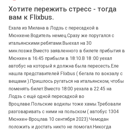
Хотите пережить стресс - тогда
вам к Flixbus.
Ехала из Милана в Лодзь с пересадкой в
Мюнхене.Водитель немец.Сразу же поругался с
итальянскими ребятами.Выехал на 30
мин.позже.Вместо заявленного в билете прибытия в
Мюнхен в 16:45 прибыли в 18:10.В 18 :00 уехал
автобус на который я должна была пересесть.Еле
нашла представителей Flixbus ( бегала по вокзалу с
вещами ).Пришлось ругаться на итальянском, чтобы
поменять билет.Вместо 18:00 уехала в 22:45 на
Лодзь с ещё одной пересадкой во
Вроцлаве.Польские водилы тоже хамы.Требовали
разговаривать с ними на польском ( автобус 1304
Мюнхен-Вроцлав 10 сентября 2023).Чемодан
положить и достать никто не помогал.Никогда