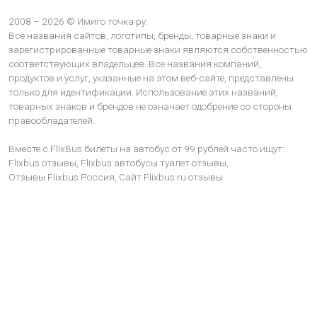
2008 – 2026 © Имиго точка ру.
Все названия сайтов, логотипы, бренды, товарные знаки и
зарегистрированные товарные знаки являются собственностью
соответствующих владельцев. Все названия компаний,
продуктов и услуг, указанные на этом веб-сайте, представлены
только для идентификации. Использование этих названий,
товарных знаков и брендов не означает одобрение со стороны
правообладателей.
Вместе с FlixBus билеты на автобус от 99 рублей часто ищут:
Flixbus отзывы,
Flixbus автобусы туалет отзывы,
Отзывы Flixbus Россия,
Сайт Flixbus ru отзывы