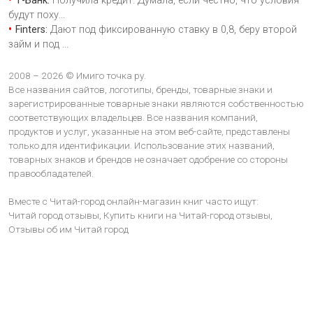
Т-Банк:
Получила кредит. Думала, если честно, что условия
будут поху
...
Finters:
Дают под фиксированную ставку в 0,8, беру второй
займ и под
...
2008 – 2026 © Имиго точка ру.
Все названия сайтов, логотипы, бренды, товарные знаки и
зарегистрированные товарные знаки являются собственностью
соответствующих владельцев. Все названия компаний,
продуктов и услуг, указанные на этом веб-сайте, представлены
только для идентификации. Использование этих названий,
товарных знаков и брендов не означает одобрение со стороны
правообладателей.
Вместе с Читай-город онлайн-магазин книг часто ищут:
Читай город отзывы,
Купить книги на Читай-город отзывы,
Отзывы об им Читай город