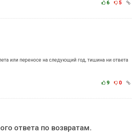
6
5
ета или переносе на следующий год, тишина ни ответа
9
0
ого ответа по возвратам.