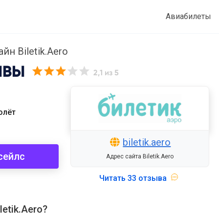
Авиабилеты
н Biletik.Aero
ЫВЫ
2,1
из 5
олёт
biletik.aero
сейлс
Адрес сайта Biletik.Aero
Читать
33 отзыва
etik.Aero?