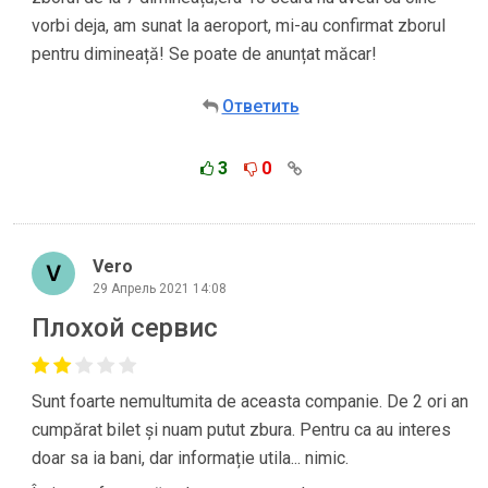
vorbi deja, am sunat la aeroport, mi-au confirmat zborul
pentru dimineață! Se poate de anunțat măcar!
Ответить
3
0
Vero
29 Апрель 2021 14:08
Плохой сервис
Sunt foarte nemultumita de aceasta companie. De 2 ori an
cumpărat bilet și nuam putut zbura. Pentru ca au interes
doar sa ia bani, dar informație utila... nimic.