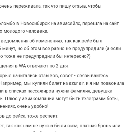
очень переживала, так что пишу отзыв, чтобы
омбо в Новосибирск на авиасейлс, перешла на сайт
го молодого человека.
ведомления об изменениях, так как рейс был
 минут, но об этом все равно не предупредили (а если
то тоже не предупредили бы интересно?)
щения в WA отвечают по 2 дня.
торые начитались отзывов, совет - связывайтесь
пример, мы купили билет на azur air, и я им позвонила
ь ли в списках пассажиров нужна фамилия, девушка
сь. Плюс у авиакомпаний могут быть телеграмм боты,
нениях, очень удобно!
в до рейса, тоже респект.
ет, так как нам не нужна были виза, платная бронь или