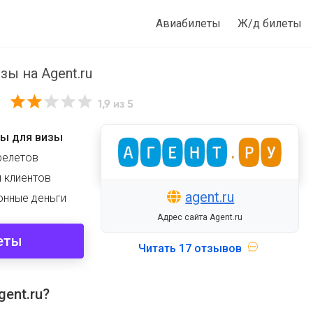
Авиабилеты
Ж/д билеты
ы на Agent.ru
1,9
из 5
ты для визы
релетов
 клиентов
agent.ru
онные деньги
Адрес сайта Agent.ru
еты
Читать
17 отзывов
ent.ru?