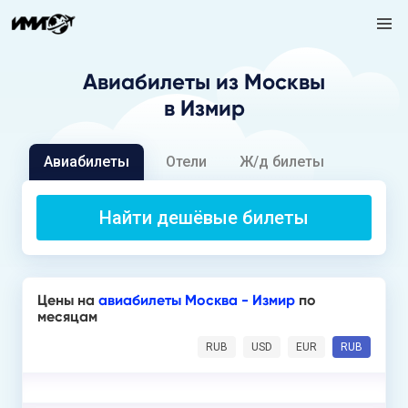
Авиабилеты
из Москвы
в Измир
Авиабилеты
Отели
Ж/д билеты
Найти дешёвые билеты
Цены на
авиабилеты Москва - Измир
по
месяцам
RUB
USD
EUR
RUB