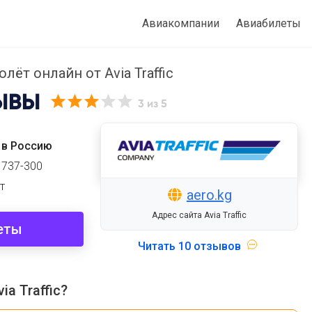
Авиакомпании
Авиабилеты
ёт онлайн от Avia Traffic
ЫВЫ
3
из 5
 в Россию
 737-300
т
aero.kg
Адрес сайта Avia Traffic
еты
Читать
10 отзывов
a Traffic?