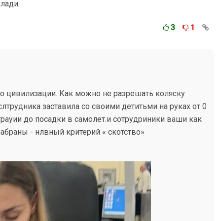
лади.
3
1
о цивилизации. Как можно не разрешать коляску
слтрудника заставила со своими детитьми на руках от 0
страуии до посадки в самолет.и сотрудриники ваши как
абраны - нлвный критерий « скотство»