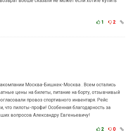
возврат вобше сказали не может если хотите купить
1
2
иакомпании Москва-Бишкек-Москва . Всем остались
атные цены на билеты, питание на борту, отзывчивый
огласовали провоз спортивного инвентаря. Рейс
и, что пилоты-профи! Особенная благодарность за
аших вопросов Александру Евгеньевичу!
2
0