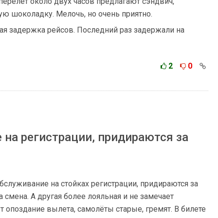
перелет около двух часов предлагают сэндвич,
кую шоколадку. Мелочь, но очень приятно.
тая задержка рейсов. Последний раз задержали на
2
0
на регистрации, придираются за
бслуживание на стойках регистрации, придираются за
 смена. А другая более лояльная и не замечает
 опоздание вылета, самолёты старые, гремят. В билете