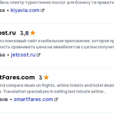
 Весь спектр туристичних послуг для бізнесу та приват
ва
kiyavia.com
st.ru
3,8
.ru поисковый-сайт и мобильное приложение, которое 
ость сравнивать цена на авиабилетов с целью получи
ва
jetcost.ru
tFares.com
3
nd compare deals on flights, airline tickets and hotel deal
. Travelation specializes in selling last minute airline…
вов
smartfares.com