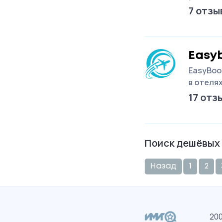
7 отзы
Easy
EasyBoo
в отеля
17 отз
Поиск дешёвых
Назад
1
2
200