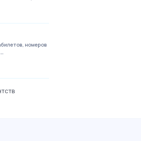
иабилетов, номеров
т…
нтств