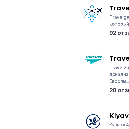
Trav
Travelg
который
92 отз
Trav
Travel2
локализ
Европы
20 отз
Kiya
Купити А