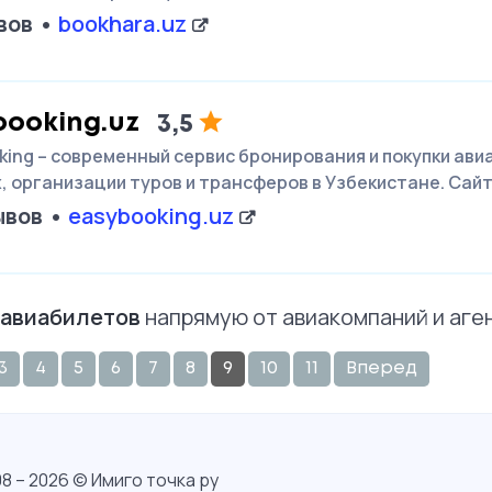
вов
bookhara.uz
booking.uz
3,5
king – современный сервис бронирования и покупки ав
х, организации туров и трансферов в Узбекистане. Сай
ывов
easybooking.uz
 авиабилетов
напрямую от авиакомпаний и аге
3
4
5
6
7
8
9
10
11
Вперед
8 – 2026 © Имиго точка ру