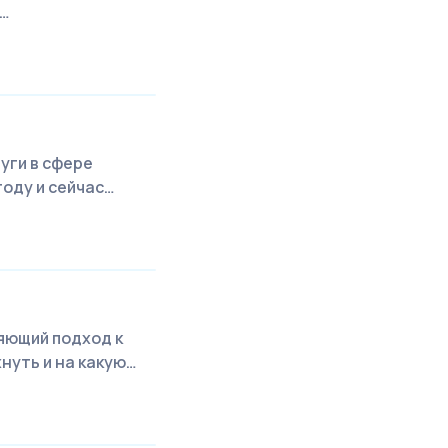
в…
уги в сфере
году и сейчас…
яющий подход к
нуть и на какую…