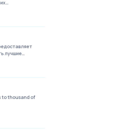
них…
предоставляет
ть лучшие…
s to thousand of