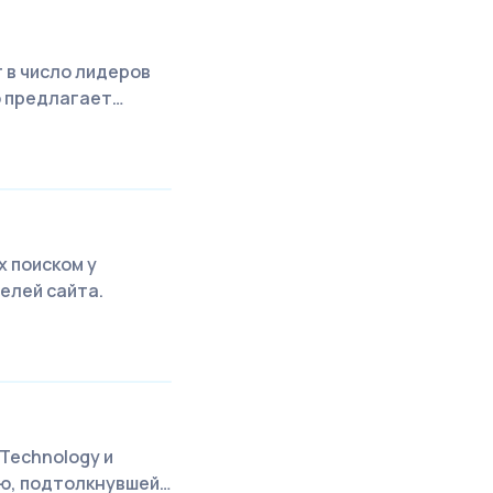
 в число лидеров
о предлагает…
х поиском у
елей сайта.
 Technology и
ью, подтолкнувшей…