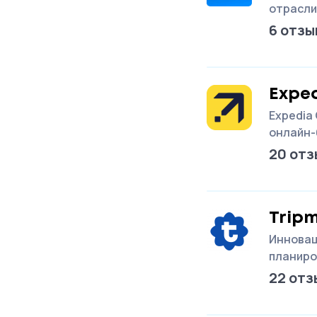
отрасли
6 отзы
Expe
Expedia
онлайн-
20 отз
Trip
Инновац
планиро
22 отз