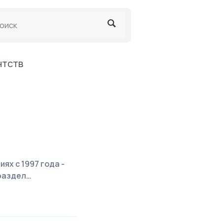
earch
Search
нтств
ях с 1997 года -
 раздел…