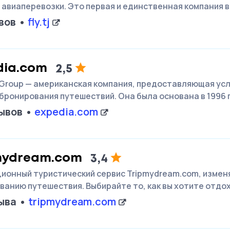
 авиаперевозки. Это первая и единственная компания 
вов
fly.tj
dia.com
2,5
 Group — американская компания, предоставляющая усл
бронирования путешествий. Она была основана в 1996 
ывов
expedia.com
mydream.com
3,4
ионный туристический сервис Tripmydream.com, измен
ванию путешествия. Выбирайте то, как вы хотите отдох
ыва
tripmydream.com