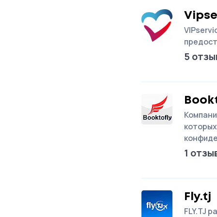
Vipse
VIPservi
предост
5 отзы
Bookt
Компани
которых
конфид
1 отзы
Fly.tj
FLY.TJ р