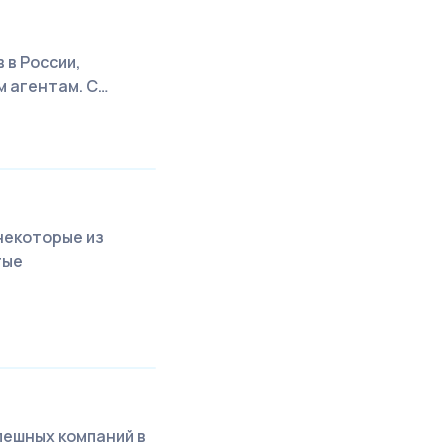
 в России,
м агентам. С…
некоторые из
тые
спешных компаний в