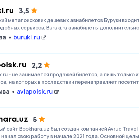
i.ru
3,5
кий метапоисковик дешевых авиабилетов Буруки входит
одобных сервисов. Buruki.ru авиабилеты дополнительн
ва
buruki.ru
oisk.ru
2,2
k.ru - не занимается продажей билетов, а лишь только и
ов, на которых в последствии перенаправляет посетит
ыва
aviapoisk.ru
hara.uz
5
й сайт Bookhara.uz был создан компанией Avrud Travel
 начал свою работу в начале 2021 года. Основной цел