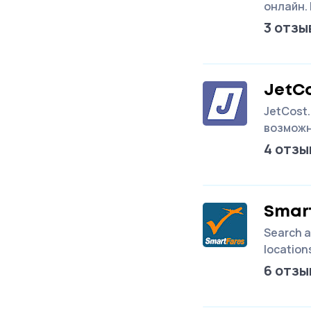
онлайн.
3 отзы
JetCo
JetCost
возможн
4 отзы
Smar
Search a
locations
6 отзы