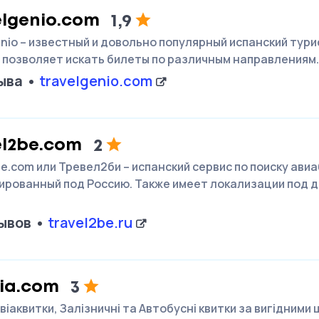
elgenio.com
1,9
enio – известный и довольно популярный испанский тури
 позволяет искать билеты по различным направлениям.
ыва
travelgenio.com
el2be.com
2
be.com или Тревел2би – испанский сервис по поиску ави
ированный под Россию. Также имеет локализации под д
…
ывов
travel2be.ru
via.com
3
віаквитки, Залізничні та Автобусні квитки за вигідними 