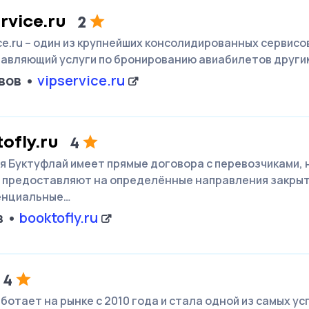
rvice.ru
2
ce.ru – один из крупнейших консолидированных сервисов
авляющий услуги по бронированию авиабилетов други
вов
vipservice.ru
ofly.ru
4
я Буктуфлай имеет прямые договора с перевозчиками, 
 предоставляют на определённые направления закры
енциальные…
в
booktofly.ru
4
аботает на рынке с 2010 года и стала одной из самых у