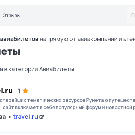
S
Отзывы
 авиабилетов
напрямую от авиакомпаний и аге
леты
а в категории Авиабилеты
l.ru
1
 старейших тематических ресурсов Рунета о путешестви
ru, сайт включает в себя популярный форум и новостной
ва
travel.ru