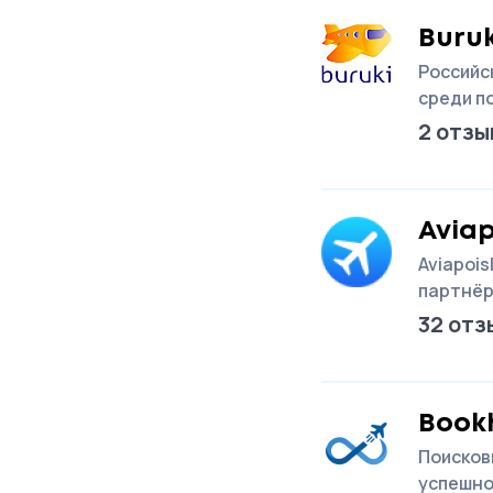
Buruk
Российс
среди п
2 отзы
Aviap
Aviapois
партнёр
32 отз
Book
Поисковы
успешно