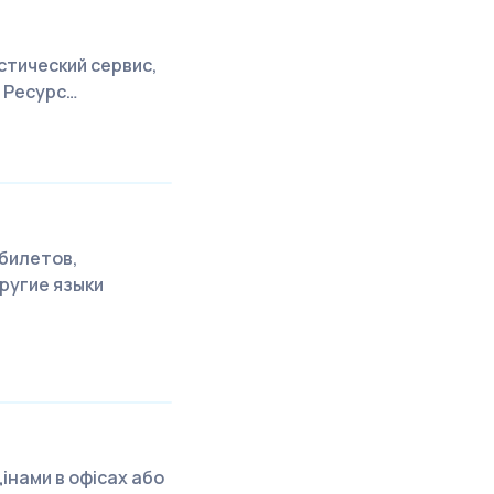
стический сервис,
 Ресурс…
абилетов,
ругие языки
цінами в офісах або