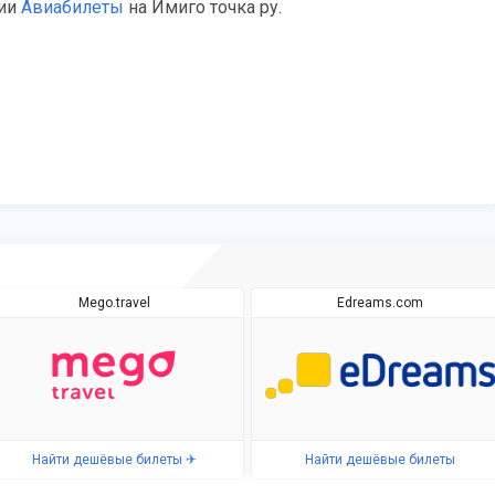
рии
Авиабилеты
на Имиго точка ру.
Mego.travel
Edreams.com
Найти дешёвые билеты ✈
Найти дешёвые билеты