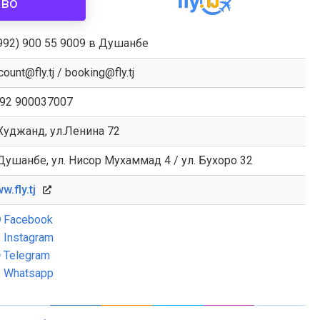
ево
992) 900 55 9009 в Душанбе
count@fly.tj / booking@fly.tj
92 900037007
 Худжанд, ул.Ленина 72
 Душанбе, ул. Нисор Мухаммад 4 / ул. Бухоро 32
w.fly.tj
Facebook
Instagram
Telegram
Whatsapp