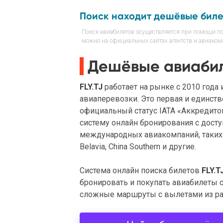
Поиск находит дешёвые бил
Поиск авиабилетов осуществляется при помощи пои
можно на официальных сайтах агентств и авиакомп
Дешёвые авиабиле
FLY.TJ
работает на рынке с 2010 года
авиаперевозки. Это первая и единст
официальный статус IATA «Аккредито
систему онлайн бронирования с дос
международных авиакомпаний, таких как:
Belavia, China Southern и другие.
Система онлайн поиска билетов
FLY.T
бронировать и покупать авиабилеты 
сложные маршруты с вылетами из ра