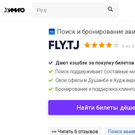
Search
Search
Поиск и бронирование авиа
FLY.TJ
4
из 5
Дают кэшбэк за покупку билетов
Поиск поддерживает составные м
Свои офисы в Душанбе и Худжанд
Бронирование и поддержка клиент
Найти билеты дёш
️👀
Читать 6 отзывов
Поиск авиаб