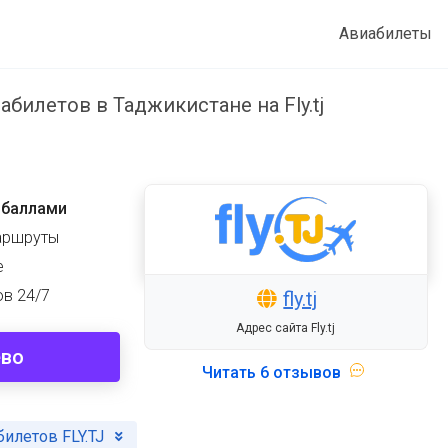
Авиабилеты
билетов в Таджикистане на Fly.tj
 баллами
аршруты
е
ов 24/7
fly.tj
Адрес сайта Fly.tj
ево
Читать
6 отзывов
илетов FLY.TJ