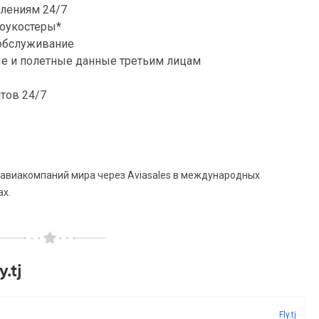
лениям 24/7
лоукостеры*
обслуживание
ые и полетные данные третьим лицам
тов 24/7
 авиакомпаний мира через Aviasales в международных
ах.
.tj
Fly.tj