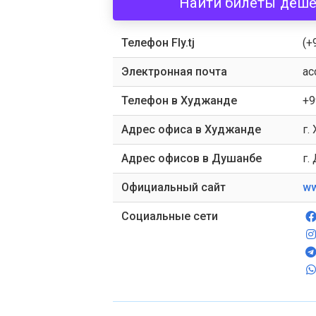
Найти билеты дёш
Телефон Fly.tj
(+
Электронная почта
ac
Телефон в Худжанде
+9
Адрес офиса в Худжанде
г.
Адрес офисов в Душанбе
г.
Официальный сайт
ww
Социальные сети