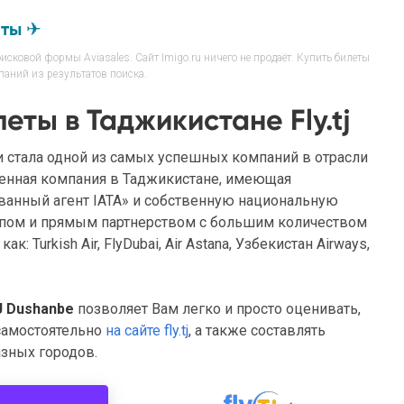
еты ✈
сковой формы Aviasales. Сайт Imigo.ru ничего не продаёт. Купить билеты
аний из результатов поиска.
ты в Таджикистане Fly.tj
 и стала одной из самых успешных компаний в отрасли
венная компания в Таджикистане, имеющая
ванный агент IATA» и собственную национальную
тупом и прямым партнерством с большим количеством
 Turkish Air, FlyDubai, Air Astana, Узбекистан Airways,
J Dushanbe
позволяет Вам легко и просто оценивать,
самостоятельно
на сайте fly.tj
, а также составлять
зных городов.