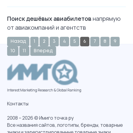
Поиск дешёвых авиабилетов
напрямую
от авиакомпаний и агентств
Назад
1
2
3
4
5
6
7
8
9
10
11
Вперед
Interest Marketing Research & Global Ranking
Контакты
2008 – 2026 © Имиго точка ру
Все названия сайтов, логотипы, бренды, товарные
знаки и зарегистрированные товарные знаки