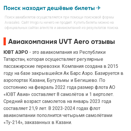
Поиск находит дешёвые билеты ✈
Поиск авиабилетов осуществляется при помощи поисковой формы
Aviasales. Сайт Imigo.ru ничего не продаёт. Купить билеты можно на
официальных сайтах агентств и авиакомпаний из результатов поиска.
Авиакомпания UVT Aero отзывы
ЮВТ АЭРО
- это авиакомпания из Республики
Татарстан, которая осуществляет регулярные
пассажирские перевозки. Компания создана в 2015
году на базе закрывшейся Ак Барс Аэро. Базируется в
аэропортах Казани, Бугульмы и Бегишево. По
состоянию на февраль 2022 года размер флота АО
«ЮВТ Авиа» составляет 8 самолётов и 1 вертолет.
Средний возраст самолетов на январь 2023 года
составляет 21,9 лет. В 2023-2024 годах флот
авиакомпании пополнится четырьмя самолётами
«Ту-214», заказанных в Казани.