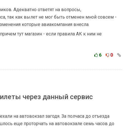
иков. Адекватно ответят на вопросы,
а, так как вылет не мог быть отменен мной совсем -
изменения которые авиакомпания внесла.
причем тут магазин - если правила АК к ним не
6
0
билеты через данный сервис
иехали на автовокзал загодя. За полчаса до отъезда
шлось еще проторчать на автовокзале семь часов до