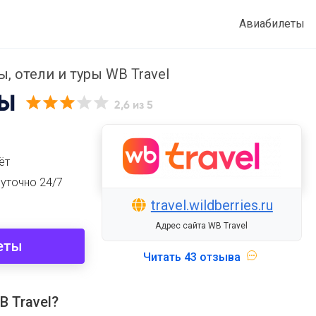
Авиабилеты
, отели и туры WB Travel
Ы
2,6
из 5
ёт
суточно 24/7
travel.wildberries.ru
Адрес сайта WB Travel
еты
Читать
43 отзыва
 Travel?