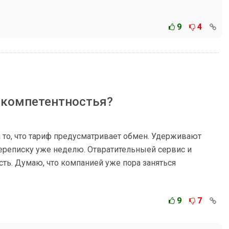
9
4
екомпетентностья?
а то, что тариф предусматривает обмен. Удерживают
ереписку уже неделю. Отвратительныей сервис и
ть. Думаю, что компанией уже пора заняться
9
7