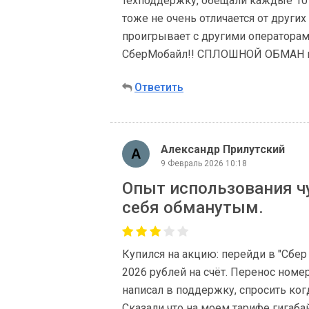
техподдержку, обещали каждые 10 дн
тоже не очень отличается от други
проигрывает с другими оператора
СберМобайл!! СПЛОШНОЙ ОБМАН и с
Ответить
Александр Прилутский
9 Февраль 2026 10:18
Опыт использования ч
себя обманутым.
Купился на акцию: перейди в "Сбер
2026 рублей на счёт. Перенос номер
написал в поддержку, спросить ког
Сказали что на моем тарифе гигабай