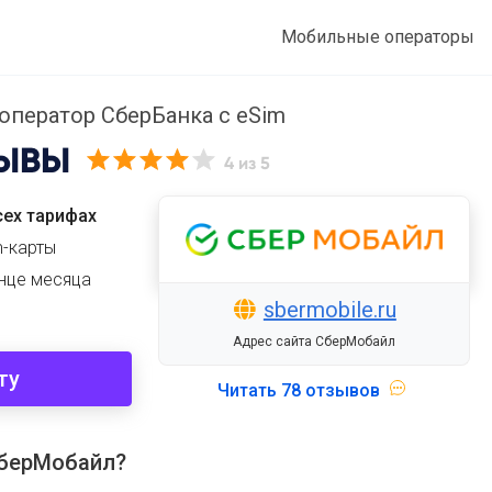
Мобильные операторы
оператор СберБанка с eSim
ЫВЫ
4
из 5
ех тарифах
m-карты
онце месяца
sbermobile.ru
Адрес сайта СберМобайл
ту
Читать
78 отзывов
СберМобайл?