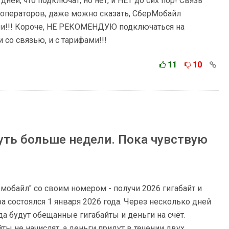
ей, что подключат, но нет, и НЕТ до сих пор! Связь
х операторов, даже можно сказать, СберМобайл
ми!!! Короче, НЕ РЕКОМЕНДУЮ подключаться на
о связью, и с тарифами!!!
11
10
уть больше недели. Пока чувствую
 мобайл" со своим номером - получи 2026 гигабайт и
а состоялся 1 января 2026 года. Через несколько дней
да будут обещанные гигабайты и деньги на счёт.
ты не начислят, а деньги придут в течении двух