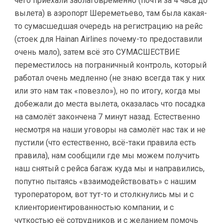
чего приехали заблаговременно (почти за 4 часа до
вылета) в аэропорт Шереметьево, там была какая-
то сумасшедшая очередь на регистрацию на рейс
(стоек для Hainan Airlines почему-то предоставили
очень мало), затем всё это СУМАСШЕСТВИЕ
переместилось на пограничный контроль, который
работал очень медленно (не знаю всегда так у них
или это нам так «повезло»), но по итогу, когда мы
добежали до места вылета, оказалась что посадка
на самолёт закончена 7 минут назад. Естественно
несмотря на наши уговоры на самолёт нас так и не
пустили (что естественно, всё-таки правила есть
правила), нам сообщили где мы можем получить
наш снятый с рейса багаж куда мы и направились,
попутно пытаясь «взаимодействовать» с нашим
туроператором, вот тут-то и столкнулись мы и с
клиенториентированностью компании, и с
чуткостью её сотрудников и с желанием помочь