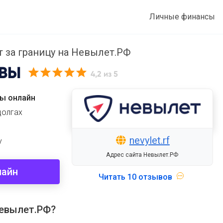
Личные финансы
т за границу на Невылет.РФ
ВЫ
4,2
из 5
ы онлайн
долгах
nevylet.rf
у
Адрес сайта Невылет.РФ
лайн
Читать
10 отзывов
Невылет.РФ?