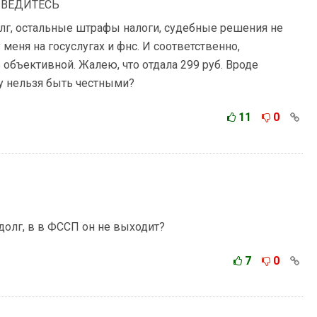
Е ВЕДИТЕСЬ
олг, остальные штрафы налоги, судебные решения не
 меня на госуслугах и фнс. И соответственно,
объективной. Жалею, что отдала 299 руб. Вроде
му нельзя быть честными?
11
0
олг, в в ФССП он не выходит?
7
0