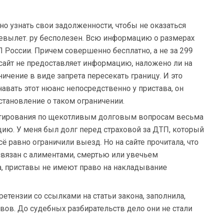
но узнать свои задолженности, чтобы не оказаться
евылет. ру бесполезен. Всю информацию о размерах
 России. Причем совершенно бесплатно, а не за 299
 сайт не предоставляет информацию, наложено ли на
ичение в виде запрета пересекать границу. И это
навать этот нюанс непосредственно у пристава, он
становление о таком ограничении.
льтирования по щекотливым долговым вопросам весьма
цию. У меня был долг перед страховой за ДТП, который
сё равно ограничили выезд. Но на сайте прочитала, что
 связан с алиментами, смертью или увечьем
, приставы не имеют право на накладывание
етензии со ссылками на статьи закона, заполнила,
вов. До судебных разбирательств дело они не стали