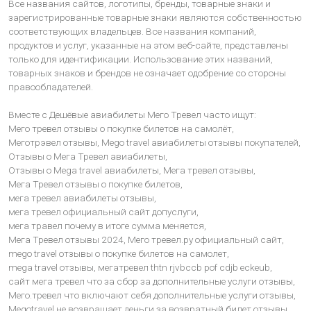
Все названия сайтов, логотипы, бренды, товарные знаки и
зарегистрированные товарные знаки являются собственностью
соответствующих владельцев. Все названия компаний,
продуктов и услуг, указанные на этом веб-сайте, представлены
только для идентификации. Использование этих названий,
товарных знаков и брендов не означает одобрение со стороны
правообладателей.
Вместе с Дешёвые авиабилеты Мего Тревел часто ищут:
Мего тревел отзывы о покупке билетов на самолёт,
Меготрэвел отзывы,
Mego travel авиабилеты отзывы покупателей,
Отзывы о Мега Тревел авиабилеты,
Отзывы о Mega travel авиабилеты,
Мега тревел отзывы,
Мега Тревел отзывы о покупке билетов,
мега тревел авиабилеты отзывы,
мега тревел официальный сайт допуслуги,
мега травел почему в итоге сумма меняется,
Мега Тревел отзывы 2024,
Мего тревел.ру официальный сайт,
mego travel отзывы о покупке билетов на самолет,
mega travel отзывы,
мегатревел thtn rjvbccb pof cdjb eckeub,
сайт мега тревел что за сбор за дополнительные услуги отзывы,
Мего.тревел что включают себя дополнительные услуги отзывы,
Megotravel не возвращает деньги за возвратный билет отзывы,