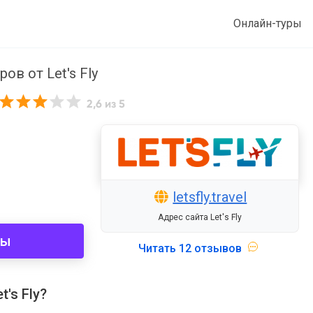
Онлайн-туры
ов от Let's Fly
2,6
из 5
letsfly.travel
Адрес сайта Let's Fly
ры
Читать
12 отзывов
's Fly?