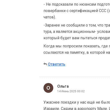
- Не подсказали по нюансам подго
повербанки с сертификацией ССС (э
чатов).
-Заранее не сообщили о том, что тр
тура, а является акционным- услов
который будет вам пытаться продат
Когда мы попросили показать, где 
ссылаются на памятку, в которой н
Ответить
Ольга
14 Июнь 2025 00:02
Ужаснее поездки у нас ещё не было
Израиле. Сидим в аэропорту Мале. L