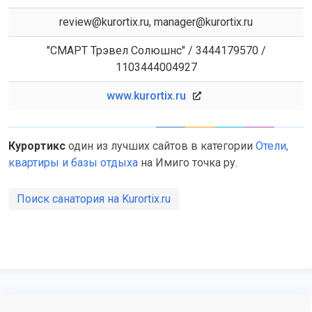
review@kurortix.ru, manager@kurortix.ru
"СМАРТ Трэвел Солюшнс" / 3444179570 /
1103444004927
www.kurortix.ru
Курортикс
один из лучших сайтов в категории
Отели,
квартиры и базы отдыха
на Имиго точка ру.
Поиск санатория на Kurortix.ru