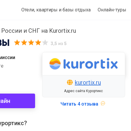
Отели, квартиры и базы отдыха
Онлайн-туры
 России и СНГ на Kurortix.ru
ВЫ
3,5
из 5
миссии
ге
kurortix.ru
Адрес сайта Курортикс
лайн
Читать
4 отзыва
урортикс?