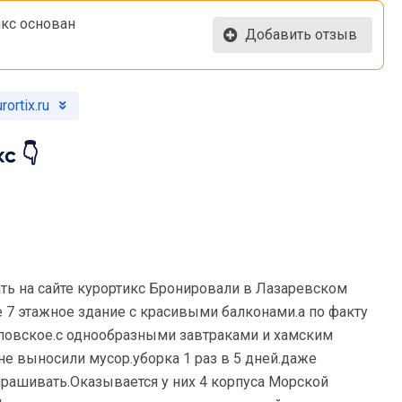
икс основан
Добавить отзыв
ortix.ru
с 👇
ть на сайте курортикс Бронировали в Лазаревском
е 7 этажное здание с красивыми балконами.а по факту
еповское.с однообразными завтраками и хамским
не выносили мусор.уборка 1 раз в 5 дней.даже
рашивать.Оказывается у них 4 корпуса Морской