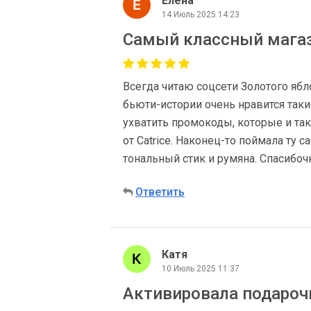
Елена
14 Июль 2025 14:23
Самый классный мага
Всегда читаю соцсети Золотого ябл
бьюти-истории очень нравится так
ухватить промокоды, которые и так
от Catrice. Наконец-то поймала ту 
тональный стик и румяна. Спасибоч
Ответить
Катя
10 Июль 2025 11:37
Активировала подароч