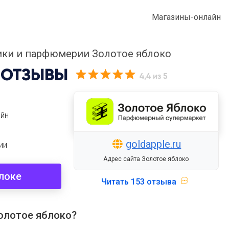
Магазины-онлайн
ики и парфюмерии Золотое яблоко
ОТЗЫВЫ
4,4
из 5
айн
goldapple.ru
ии
Адрес сайта Золотое яблоко
локе
Читать
153 отзыва
олотое яблоко?