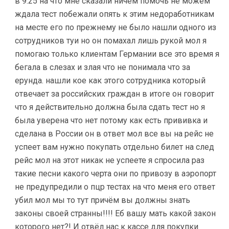
в 9:25 на что мне сказали ничем помочь не можем
ждала тест побежали опять к этим недоработникам
на месте его по прежнему не было нашли одного из
сотрудников туи но он помахал лишь рукой мол я
помогаю только клиентам Германии все это время я
бегала в слезах и злая что не понимала что за
ерунда. нашли кое как этого сотрудника который
отвечает за российских граждан в итоге он говорит
что я действительно должна была сдать тест но я
была уверена что нет потому как есть прививка и
сделана в России он в ответ мол все вы на рейс не
успеет вам нужно покупать отдельно билет на след
рейс мол на этот никак не успеете я спросила раз
такие песни какого черта они по привозу в аэропорт
не предупредили о пцр тестах на что меня его ответ
убил мол мы то тут причём вы должны знать
законы своей странны!!!! Еб вашу мать какой закон
которого нет?! И отвёл нас к кассе для покупки