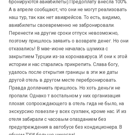
бронируются авиабилеты).Предоплату внесла 100%.
А в апреле сообщают, что они не могут реализовать
наш тур, так как нет авиарейсов. То есть, видимо,
авиабилеты своевременно не забронировали.
Перенести на другие сроки отпуск невозможно,
поэтому пришлось заявить о возврате денег. Но они
отказались! В мае-июне началась шумиха с
закрытием Турции из-за коронавируса. И они к этой
истории и нас старались прикрепить. Слава богу,
удалось после открытия границы в эти же даты
другой отель в другом месте перебронировать.
Правда доплачиать пришлось. Но хоть деньги не
пропали. Однако т востальном у них организация
плохая: сопроождающего в отель гида не было, на
экскурсию повезли-у всех сухпаек, кроме нас. И из
отеля забирали с часовым опазданием без
предупреждения в автобусе без кондиционера. В
общем ТУИ больше никогда!