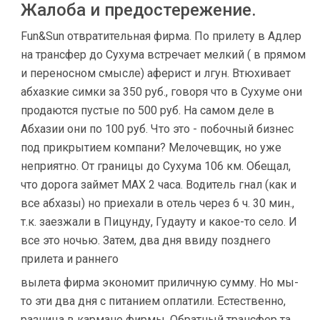
Жалоба и предостережение.
Fun&Sun отвратительная фирма. По прилету в Адлер
на трансфер до Сухума встречает мелкий ( в прямом
и переносном смысле) аферист и лгун. Втюхивает
абхазкие симки за 350 руб., говоря что в Сухуме они
продаются пустые по 500 руб. На самом деле в
Абхазии они по 100 руб. Что это - побочный бизнес
под прикрытием компани? Мелочевщик, но уже
неприятно. От границы до Сухума 106 км. Обещал,
что дорога займет МАХ 2 часа. Водитель гнал (как и
все абхазы) но приехали в отель через 6 ч. 30 мин.,
т.к. заезжали в Пицунду, Гудауту и какое-то село. И
все это ночью. Затем, два дня ввиду позднего
прилета и раннего
вылета фирма экономит приличную сумму. Но мы-
то эти два дня с питанием оплатили. Естественно,
разница в кармане фирмы. Обратный трансфер та