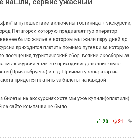
е нашли, сервис ужасный
ьфин" в путешествие включены гостиница + экскурсии,
 город Пятигорск которую предлагает тур оператор
твеннее было жилье в котором мы жили пару дней до
скурсии приходится платить помимо путевки за которую
о посещения, туристический сбор, всякие экосборы за
х на экскурсии а так же приходится дополнительно
оги (Приэльбрусье) и т. д. Причем туроператор не
акета придется платить за билеты на каждой
за билеты на экскурсиях хотя мы уже купили(оплатили)
 еа сайте компании не было.
20
21