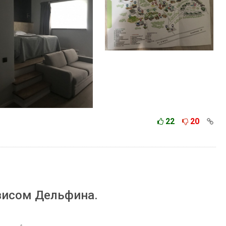
22
20
висом Дельфина.