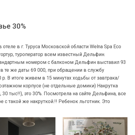
вье 30%
в отеле в г. Туруса Московской области Welna Spa Eco
гортур, туроператор всем известный Дельфин.
андартным номером с балконом Дельфин выставил 93
р в те же даты 69 000, при обращении в службу
00 р. В итоге живем в 15 минутах ходьбы от завтрака/
гоэтажном корпусе (не отдельные домики) Накрутка
30 тыс!!), это 30%. Посмотрела на сайте Дельфина, все
 с такой же накруткой.!! Ребенок льготник. Это