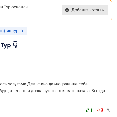
н Тур основан
Добавить отзыв
льфин тур
Тур 👇
юсь услугами Дельфина давно, раньше себе
ург, а теперь и дочка путешествовать начала. Всегда
1
3