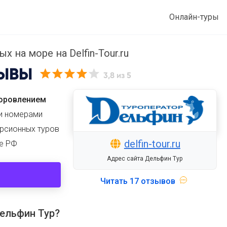
Онлайн-туры
х на море на Delfin-Tour.ru
ЫВЫ
3,8
из 5
доровлением
и номерами
урсионных туров
delfin-tour.ru
ме РФ
Адрес сайта Дельфин Тур
Читать
17 отзывов
ельфин Тур?