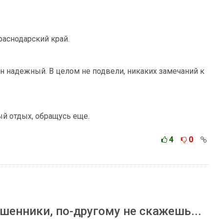
раснодарский край.
ин надежный. В целом не подвели, никаких замечаний к
ый отдых, обращусь еще.
4
0
енники, по-другому не скажешь...