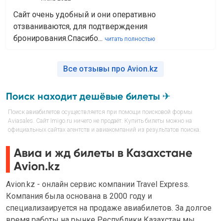
Сайт очень удобный и они оперативно
отзваниваются, для подтверждения
бронирования.Спасибо...
читать полностью
Все отзывы про Avion.kz
Поиск находит дешёвые билеты ✈
Поиск авиабилетов осуществляется при помощи поисковой формы
Aviasales. Сайт Imigo.ru ничего не продаёт. Купить билеты можно на
официальных сайтах агентств и авиакомпаний из результатов поиска.
Авиа и жд билеты в Казахстане
Avion.kz
Avion.kz - онлайн сервис компании Travel Express.
Компания была основана в 2000 году и
специализаируется на продаже авиабилетов. За долгое
время работы на рынке Республики Казахстан мы