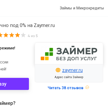
Займы и Микрокредиты
чно под 0% на Zaymer.ru
4
из 5
режиме!
ссии
ней!
zaymer.ru
Адрес сайта Займер
азу
Читать
38 отзывов
аймер?