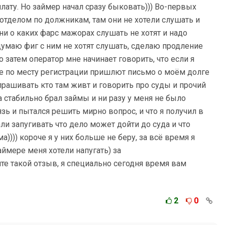
лату. Но займер начал сразу быковать))) Во-первых
отделом по должникам, там они не хотели слушать и
ни о каких фарс мажорах слушать не хотят и надо
думаю фиг с ним не хотят слушать, сделаю продление
о затем оператор мне начинает говорить, что если я
не по месту регистрации пришлют письмо о моём долге
 спрашивать кто там живт и говорить про суды и прочий
да стабильно брал займы и ни разу у меня не было
язь и пытался решить мирно вопрос, и что я получил в
ли запугивать что дело может дойти до суда и что
а)))) короче я у них больше не беру, за всё время я
аймере меня хотели напугать) за
те такой отзыв, я специально сегодня время вам
2
0