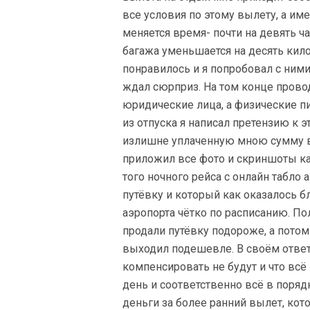
все условия по этому вылету, а им
меняется время- почти на девять ч
багажа уменьшается на десять кило
понравилось и я попробовал с ними
ждал сюрприз. На том конце прово
юридические лица, а физические п
из отпуска я написал претензию к 
излишне уплаченную мною сумму в 
приложил все фото и скриншоты ка
того ночного рейса с онлайн табло 
путёвку и который как оказалось б
аэропорта чётко по расписанию. Пол
продали путёвку подороже, а потом
выходил подешевле. В своём ответ
компенсировать не будут и что всё
день и соответственно всё в порядк
деньги за более ранний вылет, кото