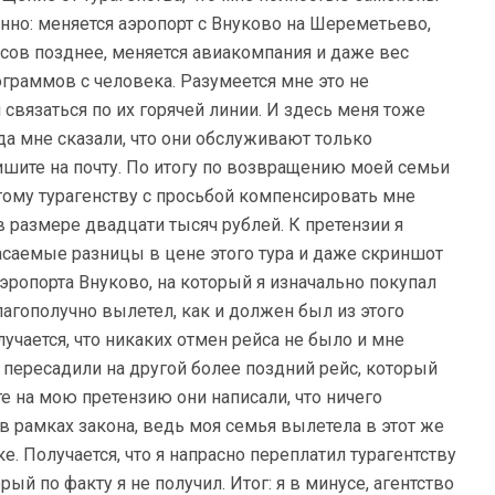
енно: меняется аэропорт с Внуково на Шереметьево,
асов позднее, меняется авиакомпания и даже вес
граммов с человека. Разумеется мне это не
 связаться по их горячей линии. И здесь меня тоже
да мне сказали, что они обслуживают только
ишите на почту. По итогу по возвращению моей семьи
этому турагенству с просьбой компенсировать мне
размере двадцати тысяч рублей. К претензии я
саемые разницы в цене этого тура и даже скриншот
аэропорта Внуково, на который я изначально покупал
лагополучно вылетел, как и должен был из этого
учается, что никаких отмен рейса не было и мне
 пересадили на другой более поздний рейс, который
е на мою претензию они написали, что ничего
 в рамках закона, ведь моя семья вылетела в этот же
е. Получается, что я напрасно переплатил турагентству
рый по факту я не получил. Итог: я в минусе, агентство