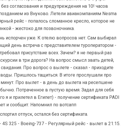
 без согласования и предупреждения на 10! часов
опозданием из Внуково. Летели авиакомпаниям Nesma
гулярный рейс - попалось сломанное кресло, которое не
инкой - жестоко для позвоночника.
ень испорчен уже. К отелю вопросов нет. Сам выбирал
ющий день встреча с представителем туроператором -
требовал присутствие всех. Зачем? я не первый раз
кскурсии в три дорога? На вопрос смысл звать детей,
о свидания. Про вопрос о вылете - сказал - приходите
выводы. Пришлось тащиться. В итоге прослушали про
0 минут. Про вылет - в день до вылета на ресепшене
обычно. Потраченное в пустую время. Задал для себя
о я и прилетел в Египет) - получение сертификата PADI
ает и сообщит. Напомнил по вотсапп
спортил отпуск, остался без сертификата.
- 4S 325 - Boeing-737 - Регулярный рейс - вылет в 21:15.