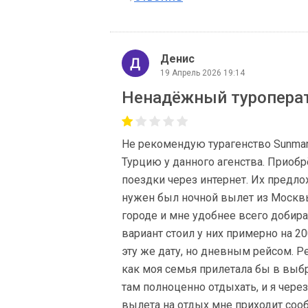
Денис
19 Апрель 2026 19:14
Ненадёжный туропера
Не рекомендую турагенство Sunmar,
Турцию у данного агенства. Приобр
поездки через интернет. Их предл
нужен был ночной вылет из Москвы 
городе и мне удобнее всего добира
вариант стоил у них примерно на 2
эту же дату, но дневным рейсом. Ре
как моя семья прилетала бы в выб
там полноценно отдыхать, и я через
вылета на отдых мне приходит соо