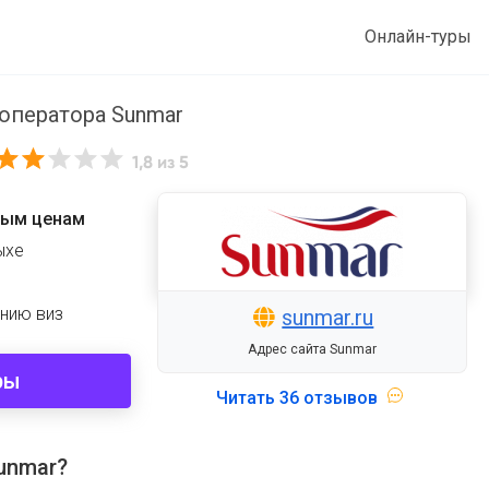
Онлайн-туры
роператора Sunmar
1,8
из 5
ным ценам
ыхе
и
нию виз
sunmar.ru
Адрес сайта Sunmar
ры
Читать
36 отзывов
unmar?