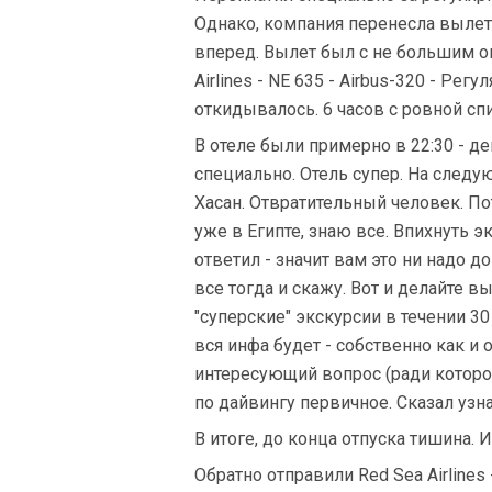
Однако, компания перенесла вылет
вперед. Вылет был с не большим 
Airlines - NE 635 - Airbus-320 - Ре
откидывалось. 6 часов с ровной сп
В отеле были примерно в 22:30 - д
специально. Отель супер. На следу
Хасан. Отвратительный человек. По
уже в Египте, знаю все. Впихнуть э
ответил - значит вам это ни надо д
все тогда и скажу. Вот и делайте 
"суперские" экскурсии в течении 3
вся инфа будет - собственно как и 
интересующий вопрос (ради которог
по дайвингу первичное. Сказал узн
В итоге, до конца отпуска тишина. И
Обратно отправили Red Sea Airlines 