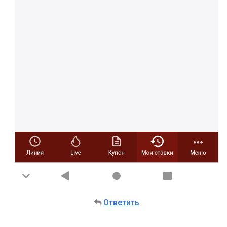
Ответить