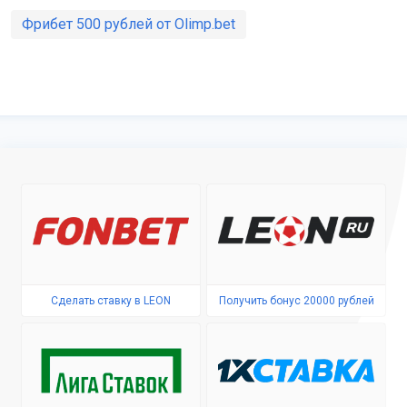
Фрибет 500 рублей от Olimp.bet
Сделать ставку в LEON
Получить бонус 20000 рублей