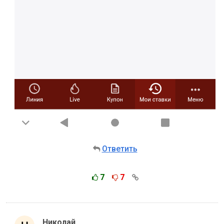
Ответить
7
7
Николай