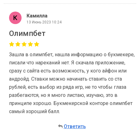
Камилла
13 Июнь 2023 10:24
Олимпбет
Зашла в олимпбет, нашла информацию о букмекере,
писали что нареканий нет. Я скачала приложение,
сразу с сайта есть возможность, у кого айфон или
андройд. Ставки можно начинать ставить со ста
рублей, есть выбор из ряда игр, не то чтобы глаза
разбегаются, но я много листаю, изучаю, это в
принципе хорошо. Букмекерской конторе олимпбет
самый хороший балл.
Ответить