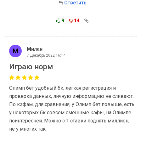
Ответить
9
14
Милан
7 Декабрь 2022 16:14
Играю норм
Олимп бет удобный бк, лёгкая регистрация и
проверка данных, личную информацию не сливают.
По кэфам, для сравнения, у Олимп бет повыше, есть
у некоторых бк совсем смешные кэфы, на Олимпе
поинтересней. Можно с 1 ставки поднять миллион,
не у многих так.