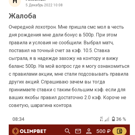
5 Декабрь 2022 10:08
Жалоба
Очередной лохотрон. Мне пришла смс мол в честь
дня рождения мне дали бонус в 500р. При этом
правила и условия не сообщили. Выбрал матч,
поставил на точный счет за кэф. 10.5. Ставка
сыграла, я в надежде захожу на контору и вижу
баланс 500р. На мой вопрос где я могу ознакомиться
с правилами акции, мне стали подсовывать правила
других акций. Спрашиваю зачем вы тогда
принимаете ставки с таким большим кэф. если для
ваших якобы правил достаточно 2.0 кэф. Короче не
советую, шарагина контора.