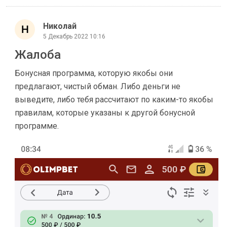
Николай
5 Декабрь 2022 10:16
Жалоба
Бонусная программа, которую якобы они
предлагают, чистый обман. Либо деньги не
выведите, либо тебя рассчитают по каким-то якобы
правилам, которые указаны к другой бонусной
программе.