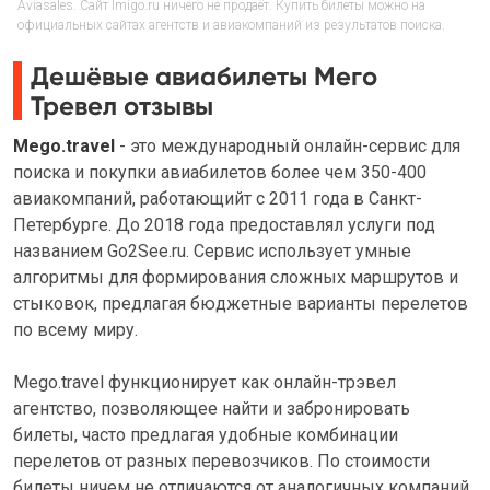
Aviasales. Сайт Imigo.ru ничего не продаёт. Купить билеты можно на
официальных сайтах агентств и авиакомпаний из результатов поиска.
Дешёвые авиабилеты Мего
Тревел отзывы
Mego.travel
- это международный онлайн-сервис для
поиска и покупки авиабилетов более чем 350-400
авиакомпаний, работающийт с 2011 года в Санкт-
Петербурге. До 2018 года предоставлял услуги под
названием Go2See.ru. Сервис использует умные
алгоритмы для формирования сложных маршрутов и
стыковок, предлагая бюджетные варианты перелетов
по всему миру.
Mego.travel функционирует как онлайн-трэвел
агентство, позволяющее найти и забронировать
билеты, часто предлагая удобные комбинации
перелетов от разных перевозчиков. По стоимости
билеты ничем не отличаются от аналогичных компаний.