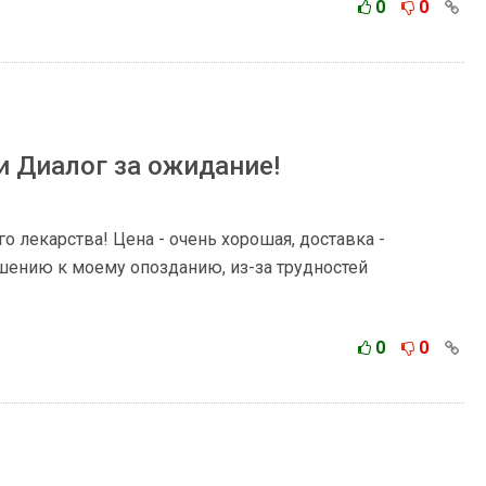
0
0
и Диалог за ожидание!
о лекарства! Цена - очень хорошая, доставка -
шению к моему опозданию, из-за трудностей
0
0