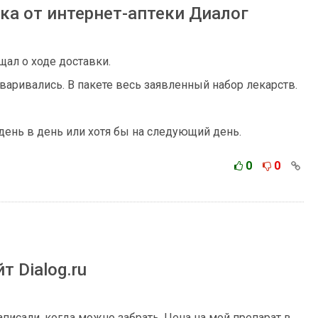
ка от интернет-аптеки Диалог
щал о ходе доставки.
оваривались. В пакете весь заявленный набор лекарств.
день в день или хотя бы на следующий день.
0
0
 Dialog.ru
аписали, когда можно забрать. Цена на мой препарат в