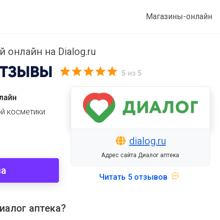
Магазины-онлайн
 онлайн на Dialog.ru
ТЗЫВЫ
5
из 5
лайн
ой косметики
dialog.ru
Адрес сайта Диалог аптека
ва
Читать
5 отзывов
иалог аптека?