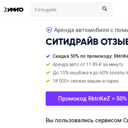
Search
Search
Аренда автомобиля с помин
СИТИДРАЙВ
ОТЗЫ
Скидка 50% по промокоду: RktriK
Аренда авто от 11.89 ₽ за минуту
До 15% кешбэка и до 60% оплаты 
18 000+ свежих машин в парке
Промокод RktriKeZ = 50%
Вы пользовались сервисом С