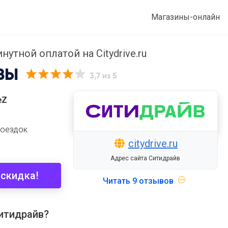
Магазины-онлайн
утной оплатой на Сitydrive.ru
ВЫ
3,7
из 5
eZ
поездок
citydrive.ru
Адрес сайта Ситидрайв
 скидка!
Читать
9 отзывов
итидрайв?