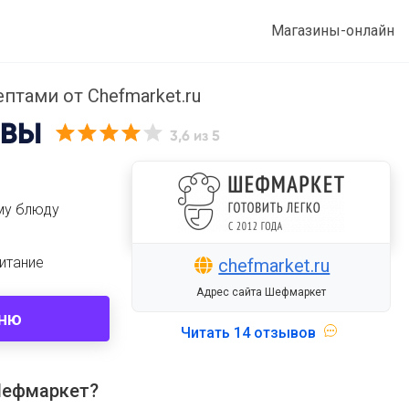
Магазины-онлайн
птами от Chefmarket.ru
ВЫ
3,6
из 5
му блюду
итание
chefmarket.ru
Адрес сайта Шефмаркет
еню
Читать
14 отзывов
Шефмаркет?