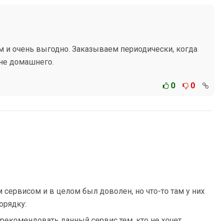
м и очень выгодно. Заказываем периодически, когда
 не домашнего.
0
0
сервисом и в целом был доволен, но что-то там у них
орядку:
о рекомендовать данный сервис тем, кто не хочет