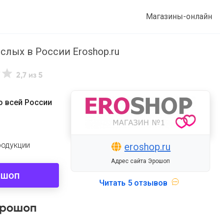
Магазины-онлайн
слых в России Eroshop.ru
2,7
из 5
о всей России
родукции
eroshop.ru
Адрес сайта Эрошоп
ошоп
Читать
5 отзывов
Эрошоп