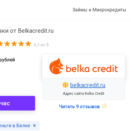
Займы и Микрокредиты
ки от Belkacredit.ru
4,1
из 5
рублей
belkacredit.ru
Адрес сайта Belka Credit
йчас
Читать
9 отзывов
еньги в Белке