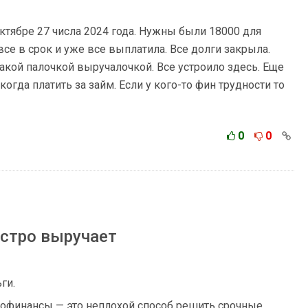
октябре 27 числа 2024 года. Нужны были 18000 для
все в срок и уже все выплатила. Все долги закрыла.
акой палочкой выручалочкой. Все устроило здесь. Еще
когда платить за займ. Если у кого-то фин трудности то
0
0
стро выручает
ги.
крофинансы — это неплохой способ решить срочные