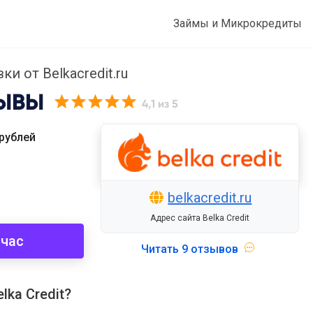
Займы и Микрокредиты
ки от Belkacredit.ru
ЫВЫ
4,1
из 5
рублей
belkacredit.ru
Адрес сайта Belka Credit
йчас
Читать
9 отзывов
ka Credit?