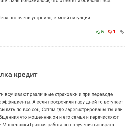
ть , мне понравилось, что ответят и объяснят все.
Меня это очень устроило, в моей ситуации.
5
1
елка кредит
ги всучивают различные страховки и при переводе
оэффициенты. А если просрочили пару дней то вступает
сылать по все соц. Сетям где зарегистрированы ты или
бщенния что мошенник он и его семья и перечисляют
 Мошенники.Грязная работа по получения возврата