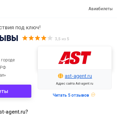
Авиабилеты
ствия под ключ!
ЫВЫ
3,5
из 5
 городе
 РФ
ал»
ast-agent.ru
Адрес сайта Ast-agent.ru
еты
Читать
5 отзывов
t-agent.ru?