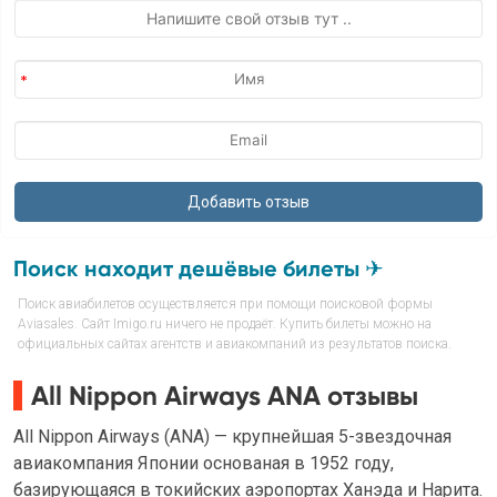
Поиск находит дешёвые билеты ✈
Поиск авиабилетов осуществляется при помощи поисковой формы
Aviasales. Сайт Imigo.ru ничего не продаёт. Купить билеты можно на
официальных сайтах агентств и авиакомпаний из результатов поиска.
All Nippon Airways ANA отзывы
All Nippon Airways (ANA) — крупнейшая 5-звездочная
авиакомпания Японии основаная в 1952 году,
базирующаяся в токийских аэропортах Ханэда и Нарита.