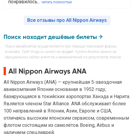
понравилось...
читать полностью
Все отзывы про All Nippon Airways
Поиск находит дешёвые билеты ✈
Поиск авиабилетов осуществляется при помощи поисковой формы
Aviasales. Сайт Imigo.ru ничего не продаёт. Купить билеты можно на
официальных сайтах агентств и авиакомпаний из результатов поиска.
All Nippon Airways ANA
All Nippon Airways (ANA) — крупнейшая 5-звездочная
авиакомпания Японии основаная в 1952 году,
базирующаяся в токийских аэропортах Ханэда и Нарита.
Является членом Star Alliance. ANA обслуживает более
100 направлений в Японии, Азии, Европе и США,
отличаясь высоким японским сервисом, современным
флотом состоящим из самолётов Boeing, Airbus и
наличием спецливрей.