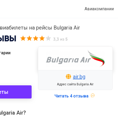
Авиакомпании
иабилеты на рейсы Bulgaria Air
ЫВЫ
3,3
из 5
гарии
air.bg
Адрес сайта Bulgaria Air
еты
Читать
4 отзыва
garia Air?