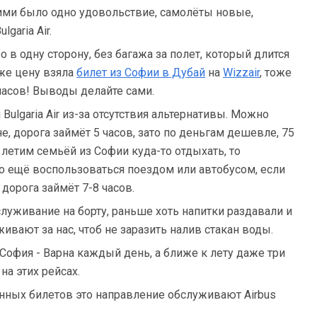
ними было одно удовольствие, самолёты новые,
garia Air.
о в одну сторону, без багажа за полет, который длится
 же цену взяла
билет из Софии в Дубай
на
Wizzair
, тоже
 часов! Выводы делайте сами.
ulgaria Air из-за отсутствия альтернативы. Можно
, дорога займёт 5 часов, зато по деньгам дешевле, 75
и летим семьёй из Софии куда-то отдыхать, то
 ещё воспользоваться поездом или автобусом, если
 дорога займёт 7-8 часов.
луживание на борту, раньше хоть напитки раздавали и
живают за нас, чтоб не заразить налив стакан воды.
София - Варна каждый день, а ближе к лету даже три
на этих рейсах.
енных билетов это направление обслуживают Airbus