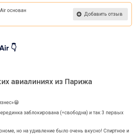
 Air основан
Добавить отзыв
ir 👇
ких авиалиниях из Парижа
бизнес»😁
 серединка заблокирована (=свободна) и так 3 первых
кономе, но на удивление было очень вкусно! Спиртное и